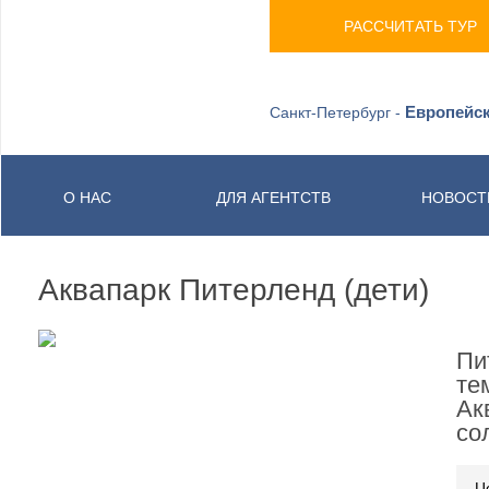
РАССЧИТАТЬ ТУР
Европейск
Санкт-Петербург -
О НАС
ДЛЯ АГЕНТСТВ
НОВОСТ
Аквапарк Питерленд (дети)
Пи
те
Ак
со
Ц