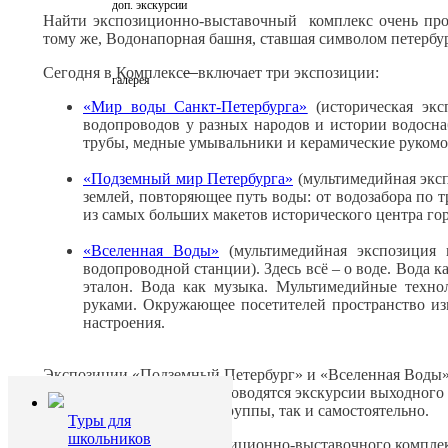
доп. экскурсии
Найти экспозиционно-выставочный комплекс очень прос
тому же, Водонапорная башня, ставшая символом петербур
Сегодня в Комплекс
е
включает три экспозиции:
галерея
«Мир воды Санкт-Петербурга»
(историческая экс
водопроводов у разных народов и истории водосна
трубы, медные умывальники и керамические рукомо
«Подземный мир Петербурга»
(мультимедийная эксп
землей, повторяющее путь воды: от водозабора по т
из самых больших макетов исторического центра гор
«Вселенная Воды»
(мультимедийная экспозиция 
водопроводной станции). Здесь всё – о воде. Вода к
эталон. Вода как музыка. Мультимедийные техно
руками. Окружающее посетителей пространство изм
настроения.
Экспозиции «Подземный Петербург» и «Вселенная Воды» 
одиночных посетителей проводятся экскурсии выходного
в составе экскурсионной группы, так и самостоятельно.
Туры для
школьников
Также специалисты экспозиционно-выставочного комплекс