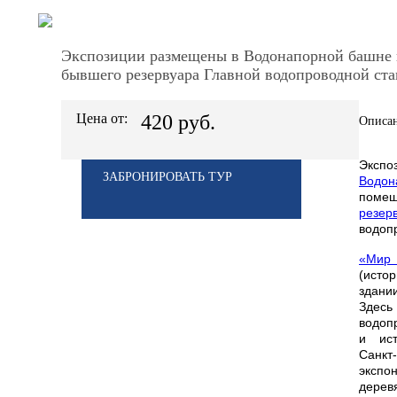
Экспозиции размещены в Водонапорной башне
бывшего резервуара Главной водопроводной ста
Цена от:
420 руб.
Описан
Эксп
ЗАБРОНИРОВАТЬ ТУР
Водо
пом
резер
водоп
«Мир 
(исто
здани
Здесь
водоп
и ист
Санк
эксп
дере