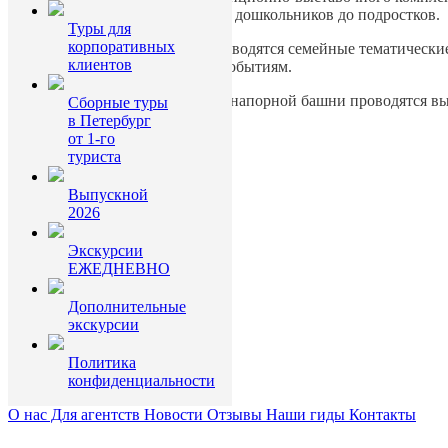
детей разного возраста – от дошкольников до подростков.
Туры для
корпоративных
Регулярно в Комплексе проводятся семейные тематическ
клиентов
различным праздникам и событиям.
В правой пристройке Водонапорной башни проводятся вы
Сборные туры
в Петербург
Программа тура.doc
от 1-го
туриста
Выпускной
2026
Экскурсии
ЕЖЕДНЕВНО
Дополнительные
экскурсии
Политика
конфиденциальности
О нас
Для агентств
Новости
Отзывы
Наши гиды
Контакты