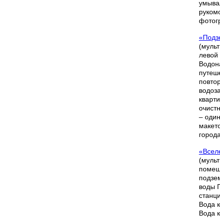
умыва
руком
фотог
«Подз
(муль
левой
Водон
путеш
повто
водоз
кварти
очист
– оди
макет
города
«Всел
(муль
помещ
подзе
воды 
станци
Вода 
Вода к