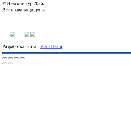
© Невский тур 2026.
Все права защищены
+7 (812) 340-02-98
nevtour@bk.ru
priem@giraneva.ru
Разработка сайта -
VisualTeam