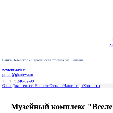
З
Санкт-Петербург -
Европейская столица без шенгена!
nevtour@bk.ru
priem@giraneva.ru
+7 (812)
340-02-98
О нас
Для агентств
Новости
Отзывы
Наши гиды
Контакты
Музейный комплекс "Вселе