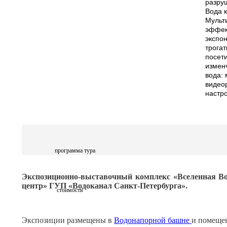
разруш
Вода к
Мульт
эффек
экспо
трога
посет
измен
вода: 
видео
настр
программа тура
Экспозиционно-выставочный комплекс «Вселенная Во
центр» ГУП «Водоканал Санкт-Петербурга».
стоимость
Экспозиции размещены в
Водонапорной башне
и помеще